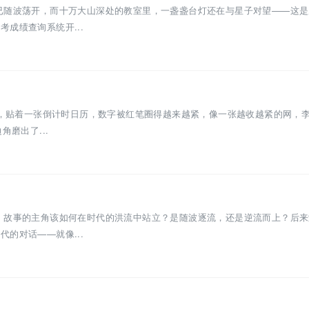
已随波荡开，而十万大山深处的教室里，一盏盏台灯还在与星子对望——这是
成绩查询系统开...
墙上，贴着一张倒计时日历，数字被红笔圈得越来越紧，像一张越收越紧的网，
磨出了...
：故事的主角该如何在时代的洪流中站立？是随波逐流，还是逆流而上？后来
的对话——就像...