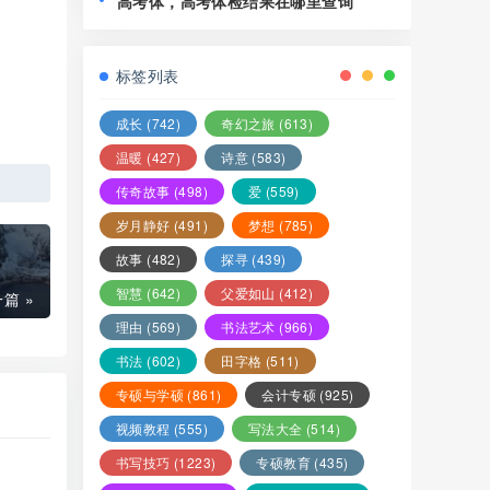
高考体，高考体检结果在哪里查询
标签列表
成长
(742)
奇幻之旅
(613)
温暖
(427)
诗意
(583)
传奇故事
(498)
爱
(559)
岁月静好
(491)
梦想
(785)
故事
(482)
探寻
(439)
智慧
(642)
父爱如山
(412)
篇 »
理由
(569)
书法艺术
(966)
书法
(602)
田字格
(511)
专硕与学硕
(861)
会计专硕
(925)
视频教程
(555)
写法大全
(514)
书写技巧
(1223)
专硕教育
(435)