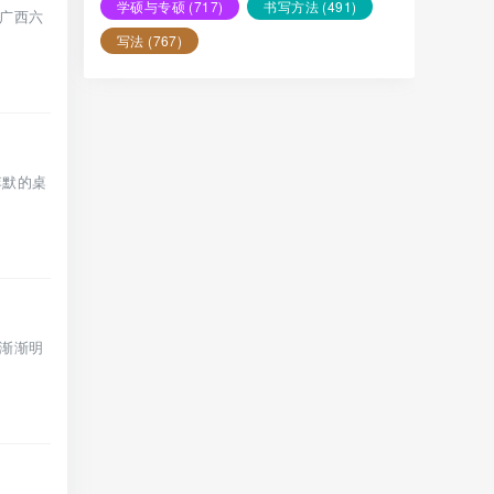
学硕与专硕
(717)
书写方法
(491)
广西六
写法
(767)
李默的桌
渐渐明