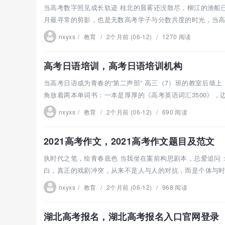
当高考数字照见成长轨迹 桂北的晨雾还没散尽，柳江的渔船
月最寻常的剪影，也是无数高考学子与分数共度的时光，当高考
nxyxs
/
教育
/
2个月前 (06-12)
/
1270 阅读
高考日语培训，高考日语培训机构
当高考日语成为青春的“第二声部” 高三（7）班的教室后
角放着两本单词书：一本是厚厚的《高考英语词汇3500》，边角
nxyxs
/
教育
/
2个月前 (06-12)
/
690 阅读
2021高考作文，2021高考作文题目及范文
执时代之笔，绘青春底色 当我坐在案前构思剧本，总爱追问
白，真正的戏剧冲突，从来不是人与人的对抗，而是个体与时代
nxyxs
/
教育
/
2个月前 (06-12)
/
968 阅读
湖北高考报名，湖北高考报名入口官网登录