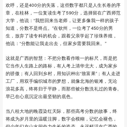
欢呼，还是400分的失落，这些数字都只是人生长卷的序
章，在桂林，一位复读生考了590分，选择留在广西师范
大学，他说：“我想回来当老师，让更多像我一样的孩子
知道，分数不是终点。”在钦州，一位考了450分的男
生，放弃了读专科的机会，跟着父亲学起了珍珠养殖，
他说：“分数能让我走出去，但家乡需要我回来。”
这就是广西的智慧：不把分数看作唯一的标尺，而是把
它当作人生路上的路标，有人考上清华北大，成为家乡
的骄傲；有人回到乡村，用知识种出“致富果”；有人走进
工厂，用双手编织城市的梦想，就像北海的银滩，无论
浪花多高，终将归于平静，而那些被分数洗礼过的青春,
早已在心底沉淀出最坚韧的底色。
当八桂大地的晚霞染红天际，那些高考分数的故事，终
将成为岁月里的温暖注脚，数字会模糊，记忆会褪色，
但少年们在山水间奋力生长的姿态，永远鲜活在广西的