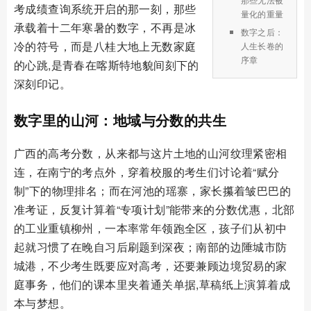
考成绩查询系统开启的那一刻，那些
量化的重量
承载着十二年寒暑的数字，不再是冰
数字之后：
冷的符号，而是八桂大地上无数家庭
人生长卷的
序章
的心跳,是青春在喀斯特地貌间刻下的
深刻印记。
数字里的山河：地域与分数的共生
广西的高考分数，从来都与这片土地的山河纹理紧密相
连，在南宁的考点外，穿着校服的考生们讨论着“赋分
制”下的物理排名；而在河池的瑶寨，家长攥着皱巴巴的
准考证，反复计算着“专项计划”能带来的分数优惠，北部
的工业重镇柳州，一本率常年领跑全区，孩子们从初中
起就习惯了在晚自习后刷题到深夜；南部的边陲城市防
城港，不少考生既要应对高考，还要兼顾边境贸易的家
庭事务，他们的课本里夹着通关单据,草稿纸上演算着成
本与梦想。