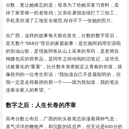
分数，更让她难忘的是：母亲为了给她买复习资料，卖
掉了家里唯一的老母鸡；父亲在暑假连续打了三份工，
手机里存满了工地安全规范,却存不下一张她的照片。
在广西，这样的故事每天都在发生，分数的数字背后，
是无数个“568分”背后的家庭叙事：是壮族阿妈用壮语唱
的加油山歌，是瑶族阿爸从山上采来的草药，是老师自
掏腰包买的营养品，是同学之间传阅的旧笔记，这些无
法被量化的“重量”，比分数本身更能定义青春的价值，就
像梧州的一位考生所说：“我知道自己不是最聪明的，但
我一定是走得最拼的那一个——因为我知道，我的笔尖
连着全家人的希望。”
数字之后：人生长卷的序章
高考分数公布后，广西的街头巷尾总弥漫着两种气息：
喜气洋洋的鞭炮声，和沉默的叹息声，但无论是600分的