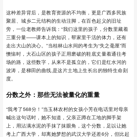
这种差异背后，是教育资源的不均衡，更是广西多民族
聚居、城乡二元结构的生动注脚，在百色起义的旧址
旁，一位老教师告诉我：“我们这里的孩子，分数里藏着
三重分量——课本上的知识，帮家里干活的体力，还有
走出大山的决心。”当桂林山水间的考生为“失之毫厘”而
懊恼时，大石山区的孩子正用磨破的鞋底丈量着通往考
场的路，这些数字，从来不是孤立的，它们是红水河的
波涛，是梯田的曲线,是这片土地上生长出的独特生命刻
度。
分数之外：那些无法被量化的重量
“我考了568分！”当玉林农村的女孩小芳在电话里对母亲
喊出这句话时，她不知道，父亲正蹲在工地的脚手架
上，用沾满水泥的手抹了抹眼角，这个分数，足以让她
考上广西大学，却离她梦想的武汉大学还差6分，但比起