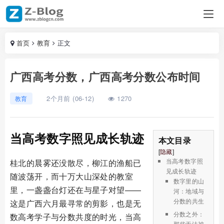
首页
教育
正文
广西高考分数，广西高考分数公布时间
2个月前 (06-12)
1270
教育
当高考数字照见成长轨迹
本文目录
[
隐藏
]
当高考数字照
桂北的晨雾还没散尽，柳江的渔船已
见成长轨迹
随波荡开，而十万大山深处的教室
数字里的山
里，一盏盏台灯还在与星子对望——
河：地域与
分数的共生
这是广西六月最寻常的剪影，也是无
分数之外：
数高考学子与分数共度的时光，当高
那些无法被