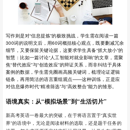
写作则是对“信息提炼”的极致挑战，学生需在阅读一篇
300词的说明文后，用60词概括核心观点，既要删减冗余
细节，又要保留关键论据，这要求学生具备“抓大放小”的
智慧：比如一篇讨论“人工智能对就业影响”的文章，需聚
焦“替代效应”与“创造效应”的辩证关系，而非纠结于具体
案例的数据，学生需先圈画高频关键词，梳理论证逻辑
链条，再用简洁的语言重组观点——这种训练，正是应
对信息爆炸时代“精准筛选”与“高效整合”能力的雏形。
语境真实：从“模拟场景”到“生活切片”
新高考英语一卷最大的突破，在于将语言置于“真实世
界”的语境中，无论是阅读材料的选取，还是题干任务的