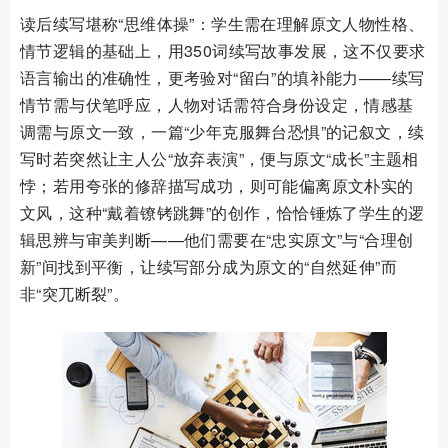
读后续写堪称“思维体操”：学生需在理解原文人物性格、
情节逻辑的基础上，用350词续写故事发展，这不仅要求
语言输出的准确性，更考验对“留白”的填补能力——续写
情节需与伏笔呼应，人物对话需符合身份设定，情感基
调需与原文一致，一篇“少年克服舞台恐惧”的记叙文，续
写时若突然让主人公“放弃表演”，便与原文“成长”主题相
悖；若用夸张的修辞描写成功，则可能偏离原文朴实的
文风，这种“戴着镣铐跳舞”的创作，恰恰锤炼了学生的逻
辑思辨与审美判断——他们需要在“忠实原文”与“合理创
新”间找到平衡，让续写部分成为原文的“自然延伸”而
非“突兀断裂”。