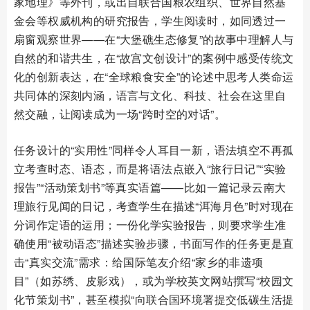
家地理》等外刊，或出自联合国粮农组织、世界自然基
金会等权威机构的研究报告，学生阅读时，如同透过一
扇窗观察世界——在“大堡礁生态修复”的故事中理解人与
自然的和谐共生，在“故宫文创设计”的案例中感受传统文
化的创新表达，在“全球粮食安全”的论述中思考人类命运
共同体的深刻内涵，语言与文化、科技、社会在这里自
然交融，让阅读成为一场“跨时空的对话”。
任务设计的“实用性”同样令人耳目一新，语法填空不再孤
立考查时态、语态，而是将语法点嵌入“旅行日记”“实验
报告”“活动策划书”等真实语篇——比如一篇记录云南大
理旅行见闻的日记，考查学生在描述“洱海月色”时对现在
分词作定语的运用；一份化学实验报告，则要求学生准
确使用“被动语态”描述实验步骤，书面写作的任务更是直
击“真实交流”需求：给国际笔友介绍“家乡的非遗项
目”（如苏绣、皮影戏），或为学校英文网站撰写“校园文
化节策划书”，甚至模拟“向联合国环境署提交低碳生活提