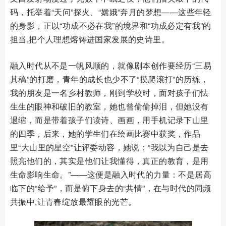
码，托举着“天问”探火、“嫦娥”奔月的梦想——这些年轻
的身影，正以“功成不必在我”的境界和“功成必定有我”的
担当,把个人理想熔铸进国家发展的史诗里。
融入时代从不是一帆风顺的，就像剧本创作要经历“三易
其稿”的打磨，青年的成长也少不了“摸爬滚打”的历练，
我的朋友是一名乡村教师，刚到学校时，面对孩子们怯
生生的眼神和破旧的教室，她也曾偷偷掉泪，但她没有
退缩，而是带着孩子们读诗、画画，用手机记录下山里
的四季，后来，她的学生们在绘画比赛中获奖，作品
里“大山里的星空”让评委动容，她说：“我以为自己是去
照亮他们的，其实是他们让我懂得，真正的教育，是用
生命影响生命。”——这便是融入时代的力量：不是居高
临下的“给予”，而是俯下身去的“共情”，在与时代的同频
共振中,让青春绽放最耀眼的光芒。