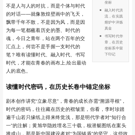
坐标
不是人与人的对抗，而是个体与时代
融入时代洪
的对话——就像敦煌壁画中的飞天，
流，在实践
飘带千年不散，不是因为风，而是因
熔炉中淬炼
真金
为每一笔都蘸着历史的墨、时代的
书写时代华
魂，今日之青年，站在两个百年的交
章，在历史
汇点上，何尝不是手握一支时代的
坐标系中留
笔？唯有读懂时代、融入时代、书写
下印记
时代，才能在青春的画布上,绘出最动
人的底色。
读懂时代密码，在历史长卷中锚定坐标
剧本创作讲究“立象尽意”，青春的成长亦需“溯源寻根”，
时代的密码，往往藏在历史的褶皱里，你看，李时珍踏
遍千山若只缘纸上得来终觉浅，那是明代学者对“知行合
一”的注解；黄旭华隐姓埋名三十载，核潜艇图纸在案头
堆成山，那是新中国建设者对“为国铸盾”的坚守，这些故