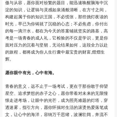
傲与从容，愿你面对纷繁的题目，能迅速唤醒脑海中沉
淀的知识，让逻辑与灵感如泉涌般清晰，在方寸之间，
构建起属于你的知识王国，不必慌张，那些挑灯夜读的
时光，早已为你铸就了沉稳的心态；不必焦虑，你付出
的每一滴汗水，都在为今天的答案铺就坚实的路基，高
考是一场青春的成人礼，它检验的不仅是学识，更是你
面对压力的沉着与坚韧，无论结果如何，这段全力以赴
的旅程，都将成为你人生行囊中最宝贵的财富,熠熠生
辉。
愿你眼中有光，心中有海。
青春的意义，远不止于一场考试，更在于那份敢于仰望
星空、追求梦想的赤子之心，愿你带着对未来的无限憧
憬走进考场，让眼中的光芒，成为照亮难题的灯塔，穿
透迷雾，指引方向，愿你怀揣对生活的滚烫热爱落笔成
文，让心中的海洋，容纳万千思绪，波澜壮阔，奔流不