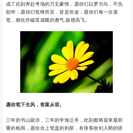
成了此刻奔赴考场的万丈豪情，愿你们以梦为马，不负
韶华；愿你们笔锋所至，皆是坦途；愿你们每一次落
笔，都化作破茧成蝶的勇气,振翅高飞。
愿你笔下生风，答案从容。
三年的书山跋涉，三年的学海泛舟，此刻都将迎来最郑
重的检阅，愿你合上笔盖的刹那，有侠客收剑入鞘的骄