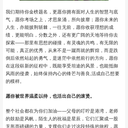
我们期待你金榜题名，更愿你拥有面对人生的智慧与底
气，愿你考场之上，才思泉涌，所向披靡；愿你未来的
人生，亦能披荆斩棘，一往无前，愿你收获理想的成
绩，更能明白，分数之外，还有更广阔的天地等待你去
探索——那里有思想的碰撞，有灵魂的共鸣，有无限的
可能，真正的优秀，从来不是一蹴而就的辉煌，而是跌
倒后依然站起的勇气，是迷茫中依然前行的方向，愿你
在这段崭新的征程中，既能享受坦途的风景，也能抵御
风雨的侵袭，始终保持内心的锋芒与善良,活成自己想要
的模样。
愿你被世界温柔以待，也活出自己的滚烫。
整个社会都在为你们加油——父母的叮咛是港湾，老师
的鼓励是风帆，陌生人的祝福是星辰，它们汇聚成一股
无形而磅礴的力量，支撑你们走过这段特殊的旅程，愿