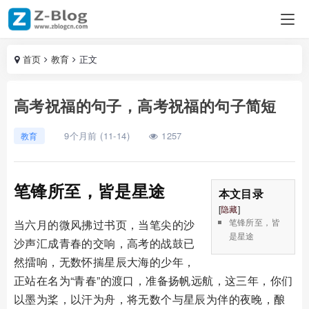
首页
教育
正文
高考祝福的句子，高考祝福的句子简短
9个月前 (11-14)
1257
教育
笔锋所至，皆是星途
本文目录
[
隐藏
]
笔锋所至，皆
当六月的微风拂过书页，当笔尖的沙
是星途
沙声汇成青春的交响，高考的战鼓已
然擂响，无数怀揣星辰大海的少年，
正站在名为“青春”的渡口，准备扬帆远航，这三年，你们
以墨为桨，以汗为舟，将无数个与星辰为伴的夜晚，酿