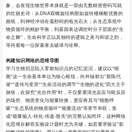
象，会发现生物世界本身就是一部由无数精密密码写就
的壮丽史诗：从DNA双螺旋结构那如旋转楼梯般优雅的
曲线，到神经冲动在毫秒间的电光石火；从生态系统中
物质循环的精妙平衡，到基因表达调控时分子层面的"生
命之舞"，生命科学正以其独特的逻辑之美与和谐之韵，
等待着每一位探索者去破译与诠释。
构建知识网络的思维导图
学习生物切忌陷入零散知识点的记忆泥沼，建议以"细
胞"这一生命基本单位为核心枢纽，向外辐射出"新陈代
谢""遗传与变异""生命活动的调节""生物的进化"四大主干
脉络，在探究"光合作用"时，不仅要厘清光反应与暗反应
的场所、物质变化与能量转换，更应将其与"细胞呼
吸""生态系统的物质循环""能量流动"等章节串联，形
成"能量输入-转化-传递-散失"的完整认知闭环，这种网络
化思维在解答实验设计题时尤为关键，如若要求验证"影
响酶活性的因素"，需从"单一变量原则""平行重复原