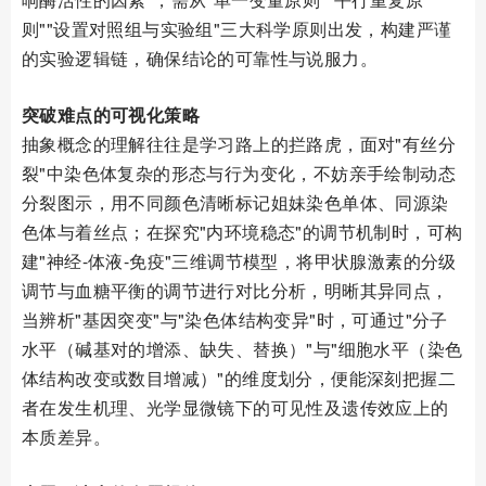
则""设置对照组与实验组"三大科学原则出发，构建严谨
的实验逻辑链，确保结论的可靠性与说服力。
突破难点的可视化策略
抽象概念的理解往往是学习路上的拦路虎，面对"有丝分
裂"中染色体复杂的形态与行为变化，不妨亲手绘制动态
分裂图示，用不同颜色清晰标记姐妹染色单体、同源染
色体与着丝点；在探究"内环境稳态"的调节机制时，可构
建"神经-体液-免疫"三维调节模型，将甲状腺激素的分级
调节与血糖平衡的调节进行对比分析，明晰其异同点，
当辨析"基因突变"与"染色体结构变异"时，可通过"分子
水平（碱基对的增添、缺失、替换）"与"细胞水平（染色
体结构改变或数目增减）"的维度划分，便能深刻把握二
者在发生机理、光学显微镜下的可见性及遗传效应上的
本质差异。