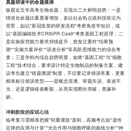
真题研读中的命题规律
纵观近五年高考生物命题，呈现出三大鲜明趋势：一是
情境化命题比重显著增加，多以社会热点或科技前沿为
背景，如以"新冠疫苗的研发流程"考察免疫学知识，或
以"基因编辑技术CRISPR-Cas9"考查基因工程原理；二
是实验探究能力要求持续提升，愈发注重对"结果预
测""实验方案评价""误差分析"等高阶思维能力的综合考
查；三是学科内综合趋势明显，如将"基因工程"与"细胞
工程"技术结合，要求设计特定生物制品的制备方案，建
议考生建立"错题溯源"制度，不仅要记录错误答案，更要
精准标注错误类型——是概念混淆、审题失误、表述不
当，还是逻辑链条断裂，从而实现靶向突破，查漏补
缺。
冲刺阶段的应试心法
临考复习需精准把握"轻重缓急"原则，高频考点如"遗传
定律的应用与计算""光合作用与细胞呼吸的曲线分析""种