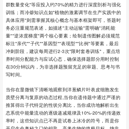
群数量变化"等应投入约70%的精力进行深度剖析与强化
训练；而冷僻知识点如"植物的激素调节在生产实践中的
具体应用"则需掌握其核心概念与基本框架即可，答题时
务必注重规范表述，如描述"主动运输"需明确"消耗能
量""逆浓度梯度"两个核心要素；绘制遗传图解必须规范
标注"亲代""子代""基因型""表现型""比例"等要素，最后
冲刺阶段，建议每周进行2-3次"限时套卷训练"，重点培
养时间分配能力与应试心态，确保选择题部分用时控制
在30分钟以内，为非选择题预留充足的审题、思考与书
写时间。
当你在显微镜下清晰地观察到洋葱鳞片叶表皮细胞发生
质壁分离与复原的动态过程,当你在遗传题中通过严谨的
推算得出子代特定的性状分离比，当你成功地解析出生
态系统中能量流动的逐级递减规律及10%-20%的传递效
率时，这些知识点已不再是试卷上冰冷的符号，而是你
开启生命奥秘之门的钥匙，高考生物的终极目标，绝非