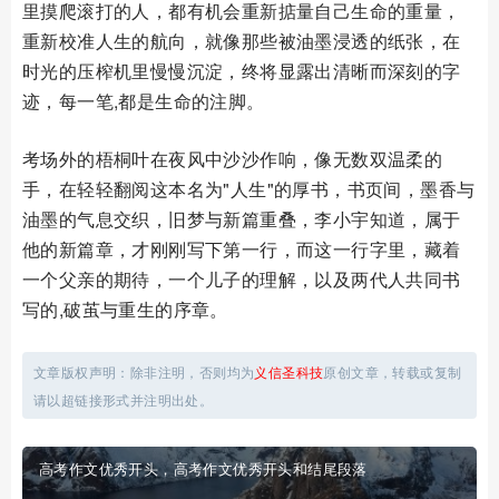
里摸爬滚打的人，都有机会重新掂量自己生命的重量，
重新校准人生的航向，就像那些被油墨浸透的纸张，在
时光的压榨机里慢慢沉淀，终将显露出清晰而深刻的字
迹，每一笔,都是生命的注脚。
考场外的梧桐叶在夜风中沙沙作响，像无数双温柔的
手，在轻轻翻阅这本名为"人生"的厚书，书页间，墨香与
油墨的气息交织，旧梦与新篇重叠，李小宇知道，属于
他的新篇章，才刚刚写下第一行，而这一行字里，藏着
一个父亲的期待，一个儿子的理解，以及两代人共同书
写的,破茧与重生的序章。
文章版权声明：除非注明，否则均为
义信圣科技
原创文章，转载或复制
请以超链接形式并注明出处。
高考作文优秀开头，高考作文优秀开头和结尾段落