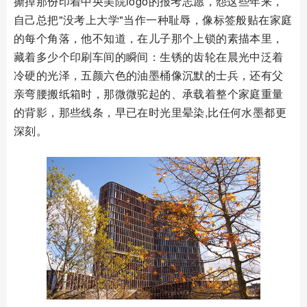
撕掉那份印着中央美院logo的报考志愿，怨这些年来，
自己总把"没考上大学"当作一种耻辱，像标签般贴在家庭
的每个角落，他不知道，在儿子那个上锁的素描本里，
藏着多少个印刷车间的瞬间：生锈的齿轮在晨光中泛着
冷硬的光泽，五颜六色的油墨桶像沉默的士兵，还有父
亲弯腰搬纸箱时，那微微驼起的、承载着整个家庭重量
的背影，那些线条，早已在时光里晕染,比任何水墨都更
深刻。