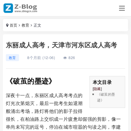
首页
教育
正文
东丽成人高考，天津市河东区成人高考
8个月前 (12-06)
826
教育
《破茧的墨迹》
本文目录
[
隐藏
]
《破茧的墨
深夜十一点，东丽区成人高考考点的
迹》
灯光次第熄灭，最后一批考生如退潮
般涌出考场，路灯将他们的影子拉得
很长，在柏油路上交织成一片疲惫却倔强的剪影，像一
串尚未写完的逗号，停泊在城市喧嚣的句读之间，李建