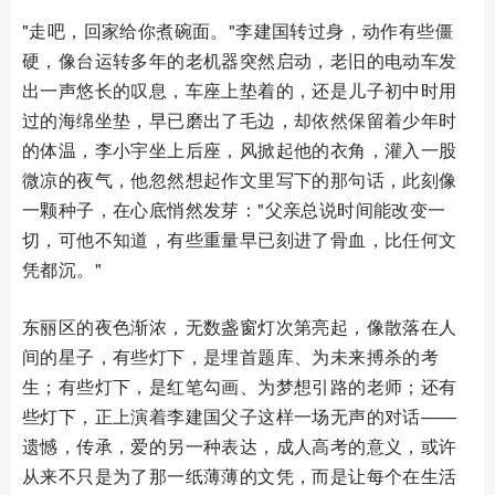
"走吧，回家给你煮碗面。"李建国转过身，动作有些僵
硬，像台运转多年的老机器突然启动，老旧的电动车发
出一声悠长的叹息，车座上垫着的，还是儿子初中时用
过的海绵坐垫，早已磨出了毛边，却依然保留着少年时
的体温，李小宇坐上后座，风掀起他的衣角，灌入一股
微凉的夜气，他忽然想起作文里写下的那句话，此刻像
一颗种子，在心底悄然发芽："父亲总说时间能改变一
切，可他不知道，有些重量早已刻进了骨血，比任何文
凭都沉。"
东丽区的夜色渐浓，无数盏窗灯次第亮起，像散落在人
间的星子，有些灯下，是埋首题库、为未来搏杀的考
生；有些灯下，是红笔勾画、为梦想引路的老师；还有
些灯下，正上演着李建国父子这样一场无声的对话——
遗憾，传承，爱的另一种表达，成人高考的意义，或许
从来不只是为了那一纸薄薄的文凭，而是让每个在生活