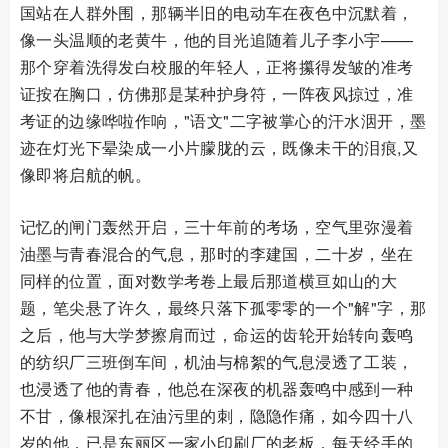
国站在人群外围，那辆半旧的电动车在夜色中沉默着，
像一头温顺的老黄牛，他的目光追随着儿子李小宇——
那个穿着洗得发白校服的年轻人，正将攥得发皱的准考
证按在胸口，仿佛那是某种护身符，一阵夜风掠过，准
考证的边缘哗啦作响，"语文"二字被掌心的汗水洇开，墨
迹在灯光下晕染成一小片朦胧的云，既像未干的泪痕,又
像即将启航的帆。
记忆的闸门轰然开启，三十年前的考场，空气里弥漫着
油墨与青春混合的气息，那时的李建国，二十岁，坐在
同样的位置，面对数学考卷上最后那道横亘如山的大
题，笔尖悬了许久，最终只落下孤零零的一个"解"字，那
之后，他与大学梦擦肩而过，命运的齿轮开始转向轰鸣
的纺织厂三班倒车间，机油与棉絮的气息浸透了工装，
也浸透了他的青春，他总在深夜的机器轰鸣中感到一种
不甘，像根深扎在油污里的刺，隐隐作痛，如今四十八
岁的他，已是东丽区一家小印刷厂的老板，每天经手的