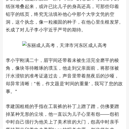
纸张堆叠起来，或许已比儿子的身高还高，可那些印着
铅字的纸页，终究无法填补他心中那个大学文凭的空
洞，这个执念，像一粒顽固的种子，在他心里生根发芽,
长成了对儿子李小宇近乎严苛的期待。
李小宇刚满二十，眉宇间还带着未被生活完全磨平的棱
角，像块等待雕琢的璞玉，他走到父亲面前，将那张被
汗水浸软的准考证递过去，声音里带着熬夜后的沙哑，
却异常清晰："爸，作文题是'时间的重量'，我写了您的故
事。"
李建国粗糙的手指在工装裤的补丁上蹭了蹭，仿佛要蹭
掉某种无形的尘埃，他一直以为儿子心里有怨——怨初
中时自己强行为他关上了美术班的大门，怨高中时亲手