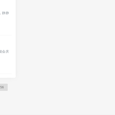
，静静
能会庆
256