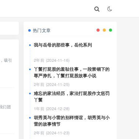
热门文章
我与岳母的那些事，岳伦系列
，吸引
2年前 (2024-11-16)
丫鬟打屁股的羞耻往事，一段禁锢下的
尊严挣扎，丫鬟打屁股故事小说
2年前 (2024-11-25)
难忘的家法经历，家法打屁股作文惩罚
丫鬟
我们团
1年前 (2024-12-28)
胡秀英与小雷的别样情谊，胡秀英与小
雷的故事情节
2年前 (2024-11-23)