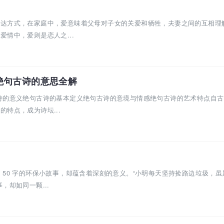
表达方式，在家庭中，爱意味着父母对子女的关爱和牺牲，夫妻之间的互相理
情中，爱则是恋人之...
绝句古诗的意思全解
诗的意义绝句古诗的基本定义绝句古诗的意境与情感绝句古诗的艺术特点自古
特点，成为诗坛...
50 字的环保小故事，却蕴含着深刻的意义。“小明每天坚持捡路边垃圾，虽
却如同一颗...