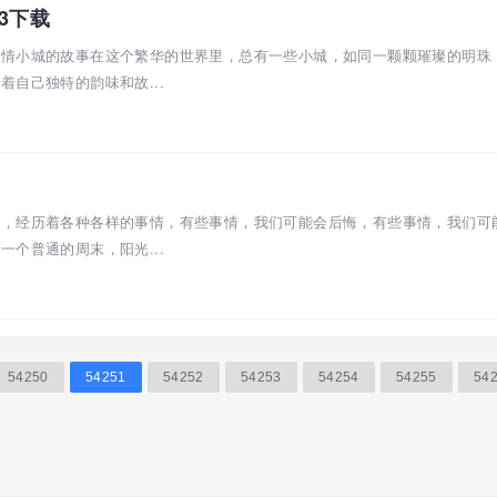
3下载
风情小城的故事在这个繁华的世界里，总有一些小城，如同一颗颗璀璨的明珠
自己独特的韵味和故...
行，经历着各种各样的事情，有些事情，我们可能会后悔，有些事情，我们可
个普通的周末，阳光...
54250
54251
54252
54253
54254
54255
54