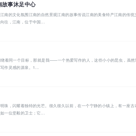
南故事沐足中心
南江南的文化氛围江南的自然景观江南的故事传说江南的美食特产江南的传统
往，江南，位于中国...
围绕着同一个目标，那就是我——一个热爱写作的人，这些小小的昆虫，虽然
作灵感的源泉。1...
的明珠，闪耀着独特的光芒。很久很久以前，在一个宁静的小镇上，有一座古
一位坚毅的卫士；它...