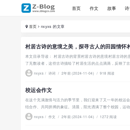
首页
作文
故事
诗
首页
nxyxs 的文章
村居古诗的意境之美，探寻古人的田园情怀
本文目录导读： 村居古诗的背景村居古诗的意境村居古诗的
了无数读者，这些古诗描绘了村居生活的点点滴滴，反映了古人
nxyxs
/
诗词
/
2年前 (2024-11-04)
/
918 阅读
校运会作文
在这个充满激情与活力的季节里，我们迎来了又一年的校运
结合作、共同拼搏的象征。清晨，阳光洒满了整个校园，运动员
nxyxs
/
作文
/
2年前 (2024-11-04)
/
1272 阅读