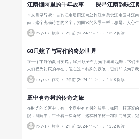
江南烟雨里的千年故事——探寻江南韵味江
本文目录导读：古韵江南烟雨江南丝竹江南美食江南园林江
南，这个充满诗意的名字，如同它的风景一样，总是让人心生向
nxyxs
/
故事
/
2年前 (2024-11-04)
/
1032 阅读
60只蚊子与写作的奇妙世界
在一个宁静的夏日夜晚，60只蚊子在月光下翩翩起舞，它们
人们视为讨厌的存在，但在这个特殊的夜晚，它们却成为了我写
nxyxs
/
作文
/
2年前 (2024-11-04)
/
1158 阅读
庭中有奇树的传奇之旅
在时光的长河中，有一个庭中有奇树的故事，如同一颗璀璨
院，庭院中，生长着一棵奇树，这棵树的树干粗壮而挺拔，宛如
nxyxs
/
故事
/
2年前 (2024-11-04)
/
1252 阅读