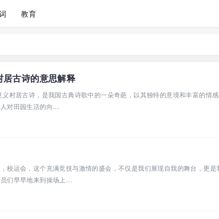
词
教育
村居古诗的意思解释
意义村居古诗，是我国古典诗歌中的一朵奇葩，以其独特的意境和丰富的情感
对田园生活的向...
会，校运会，这个充满竞技与激情的盛会，不仅是我们展现自我的舞台，更是
们早早地来到操场上...