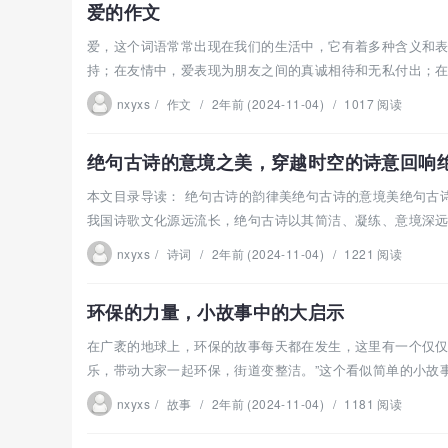
爱的作文
爱，这个词语常常出现在我们的生活中，它有着多种含义和
持；在友情中，爱表现为朋友之间的真诚相待和无私付出；在爱
nxyxs
/
作文
/
2年前 (2024-11-04)
/
1017 阅读
绝句古诗的意境之美，穿越时空的诗意回响
本文目录导读： 绝句古诗的韵律美绝句古诗的意境美绝句古
我国诗歌文化源远流长，绝句古诗以其简洁、凝练、意境深远的
nxyxs
/
诗词
/
2年前 (2024-11-04)
/
1221 阅读
环保的力量，小故事中的大启示
在广袤的地球上，环保的故事每天都在发生，这里有一个仅仅 
乐，带动大家一起环保，街道变整洁。”这个看似简单的小故事，
nxyxs
/
故事
/
2年前 (2024-11-04)
/
1181 阅读