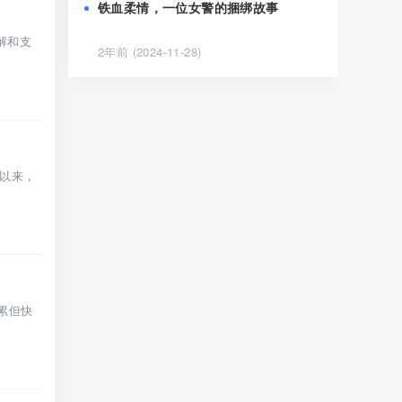
铁血柔情，一位女警的捆绑故事
解和支
2年前 (2024-11-28)
以来，
累但快